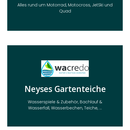
Motorrad-, Motocross-, Roller- und
Alles rund um Motorrad, Motocross, JetSki und
Team-Mayer-Parts bietet Ihnen hochwertiges
Quad
Hier Klicken
wurde mit TechParts 5 realisiert.
Neyses Gartenteiche
Ersatzteilehandel mit Explosionszeichnungen
Schwimmteiche und Wasserspiele. Die
Wasserspiele & Zubehör, Bachlauf &
Wacredo ist ein Fachhandel für Gartenteiche,
Wasserfall, Wasserbechen, Teiche, ...