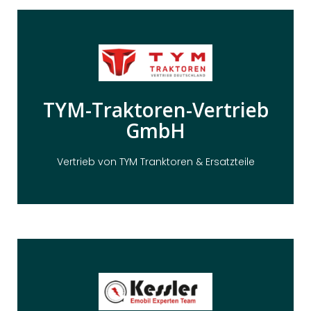
Hier Klicken
TYM-Traktoren-Vertrieb
Shopware 6
GmbH
LAMBORGHINIG. Realisiert mit TechParts für
Ersatzteilehandel für TYM, ZETOR und
Vertrieb von TYM Tranktoren & Ersatzteile
Hier Klicken