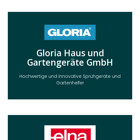
Hier Klicken
Gloria Haus und
Shopware 5 realisiert.
Gartengeräte GmbH
Ersatzteilevertrieb wurde mit TechParts für
Bereich der Sprühgeräte weltweit. Der
GLORIA ist einer der führenden Hersteller im
Hochwertige und innovative Sprühgeräte und
Gartenhelfer