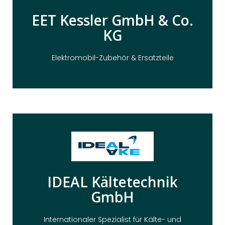
EET Kessler GmbH & Co.
neuer Mobilität, die begeistert!
KG
Elektrorollstühlen und Freizeit- Elektrorollern zu
Große Auswahl an Elektromobilen,
Elektromobil-Zubehör & Ersatzteile
Hier Klicken
IDEAL Kältetechnik
TechParts für Shopware 5.
GmbH
Kälte- und Wärmetechnik. Realisiert mit
IDEAL AKE ist ein Spezialist für professionelle
Internationaler Spezialist für Kälte- und