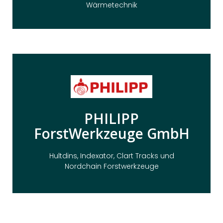
Wärmetechnik
Hier Klicken
PHILIPP
mit TechParts für Shopware 5
ForstWerkzeuge GmbH
NORDCHAIN, MESERA und SCHWANITZ. Realisiert
Hersteller HULTDINS, INDEXATOR, CLARK TRACKS,
PHILIPP ist Spezialist für die Produkte der
Hultdins, Indexator, Clart Tracks und
Nordchain Forstwerkzeuge